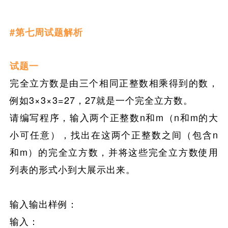
#第七周试题解析
试题一
完全立方数是由三个相同正整数相乘得到的数，
例如3×3×3=27，27就是一个完全立方数。
请编写程序，输入两个正整数
n和m（n和m的大
小可任意）
，找出
在这两个正整数
之间
（包含n
和m）
的完全
立
方数，并
将这些完全立方数
使用
列表
的形式
小到大展示出来。
输入输出样例：
输入：