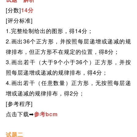
[分数]
14分
[评分标准]
1.完整绘制给出的图形，得14分；
2.画出36个正方形，并按照
每层
递增或递减
的规
律排布，但正方形不在规定的位置，得8分；
3.画出若干（大于9个小于36个）正方形，并按
照每层
递增或递减
的规律排布，得4分
；
4.画出若干（任意数量）正方形，无按照每层
递
增或递减
的规律排布，得2分
；
[参考程序]
点击下载➡
参考bcm
试题二